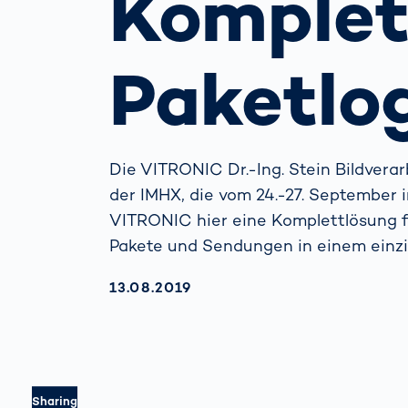
Komplett
wirkl
vora
Menschliche
Körper­
Paketlog
vermessung
Die VITRONIC Dr.-Ing. Stein Bildvera
der IMHX, die vom 24.-27. September
VITRONIC hier eine Komplettlösung f
Pakete und Sendungen in einem einz
AKTUALISIERT AM:
13.08.2019
Sharing