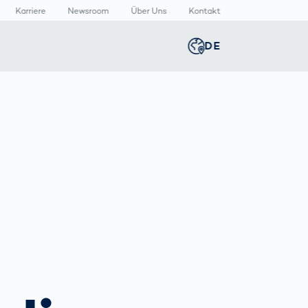
Karriere
Newsroom
Über Uns
Kontakt
DE
Global
english
n
n
lthcare
Smart Body
Newsroom
Germany
deutsch
Measurement
izinische
Media Center
äte
Körperscanner
Presse­
Middle East
عربى
Vergleich
rmazeutische
mitteilungen
packungen
T
Austria
deutsch
Korea
한국어
Japan
日本