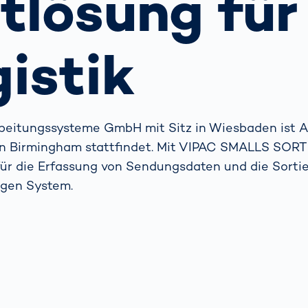
lösung für
ich
bringen Return
nbringt
on Invest im Hub
OCR-
Gatesysteme
istik
rbeitungssysteme GmbH mit Sitz in Wiesbaden ist Au
 in Birmingham stattfindet. Mit VIPAC SMALLS SORT
ür die Erfassung von Sendungsdaten und die Sortie
igen System.