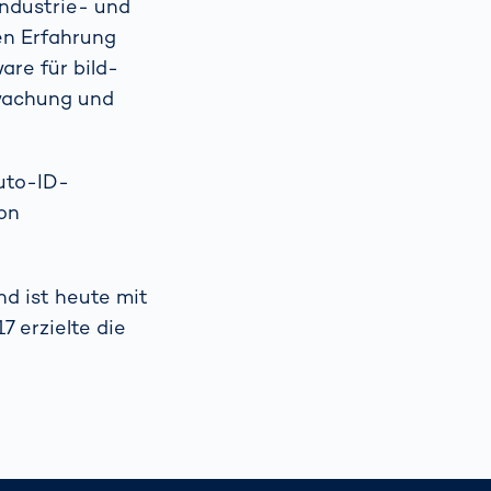
ndustrie- und
en Erfahrung
are für bild-
rwachung und
uto-ID-
on
d ist heute mit
7 erzielte die