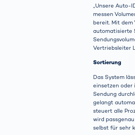
„Unsere Auto-ID
messen Volumen,
bereit. Mit de
automatisierte 
Sendungsvolume
Vertriebsleite
Sortierung
Das System läss
einsetzen oder 
Sendung durchl
gelangt automa
steuert alle Pr
wird passgenau 
selbst für sehr