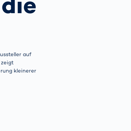
 die
Spain
español
France
français
ssteller auf
China
中文
 zeigt
rung kleinerer
Poland
polski