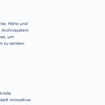
ite, Höhe und
m Archivsystem
sse, um
n zu senken.
rielle
kelt innovative