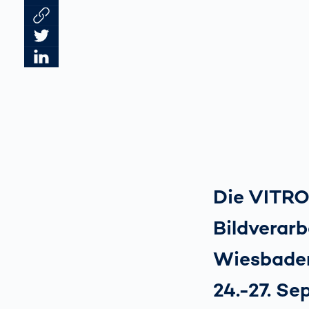
Link des Artikels kopieren
Artikel auf Twitter teilen
Artikel auf LinkedIn teilen
Die VITRO
Bildverar
Wiesbaden
24.-27. Se