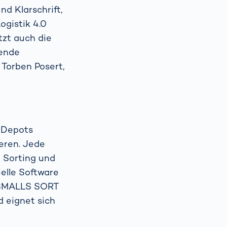
d Klarschrift,
ogistik 4.0
zt auch die
gende
Torben Posert,
d Depots
ieren. Jede
 Sorting und
elle Software
AC SMALLS SORT
 eignet sich