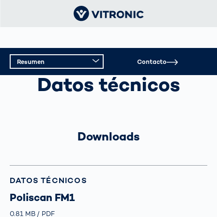
Resumen
Contacto
CONTROL DE VELOCIDAD
Datos técnicos
Resumen
Datos técnicos
Asistencia
Downloads
DATOS TÉCNICOS
Poliscan FM1
Größe
0.81 MB
Typ
PDF