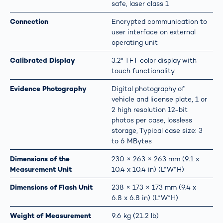
safe, laser class 1
Connection
Encrypted communication to
user interface on external
operating unit
Calibrated Display
3.2" TFT color display with
touch functionality
Evidence Photography
Digital photography of
vehicle and license plate, 1 or
2 high resolution 12-bit
photos per case, lossless
storage, Typical case size: 3
to 6 MBytes
Dimensions of the
230 × 263 × 263 mm (9.1 x
Measurement Unit
10.4 x 10.4 in) (L*W*H)
Dimensions of Flash Unit
238 × 173 × 173 mm (9.4 x
6.8 x 6.8 in) (L*W*H)
Weight of Measurement
9.6 kg (21.2 lb)