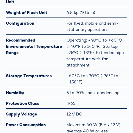
Unit
Weight of Flash Unit
4.8 kg (10.6 lb)
Configuration
For fixed, mobile and semi-
stationary operations
Recommended
Operating: -40°C to +60°C
Environmental Temperature
(-40°F to 140°F). Startup:
Range
-25°C (-13°F). Extended high
temperature with fan
attachment
Storage Temperatures
-60°C to +70°C (-76°F to
+158°F)
Humidity
5 to 90%, non-condensing
Protection Class
IP65
Supply Voltage
12 V DC
Power Consumption
Maximum 60 W (5 A / 12 V),
average 40 W or less