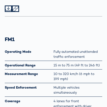
Datei herunterladen
Datei teilen
FM1
Operating Mode
Fully automated unattended
traffic enforcement
Operational Range
15 m to 75 m (49 ft to 246 ft)
Measurement Range
10 to 320 km/h (6 mph to
199 mph)
Speed Enforcement
Multiple vehicles
simultaneously
Coverage
4 lanes for front
enforcement with driver