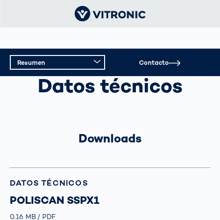
Resumen
Contacto
SISTEMAS DE PEAJE INTELIGENTE
Datos técnicos
Resumen
Datos técnicos
Asistencia
Downloads
DATOS TÉCNICOS
POLISCAN SSPX1
Größe
0.16 MB
Typ
PDF