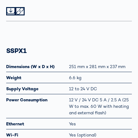
Datei herunterladen
Datei teilen
SSPX1
Dimensions (W x D x H)
251 mm x 281 mm x 237 mm
Weight
6.6 kg
Supply Voltage
12 to 24 V DC
Power Consumption
12 V / 24 V DC 5 A / 2.5 A (25
W to max. 60 W with heating
and external flash)
Ethernet
Yes
Wi-Fi
Yes (optional)