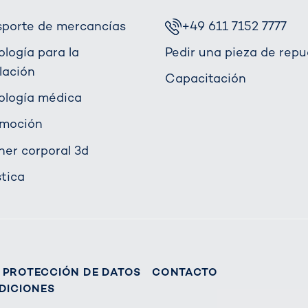
sporte de mercancías
+49 611 7152 7777
ología para la
Pedir una pieza de repu
lación
Capacitación
ología médica
moción
ner corporal 3d
stica
PROTECCIÓN DE DATOS
CONTACTO
DICIONES