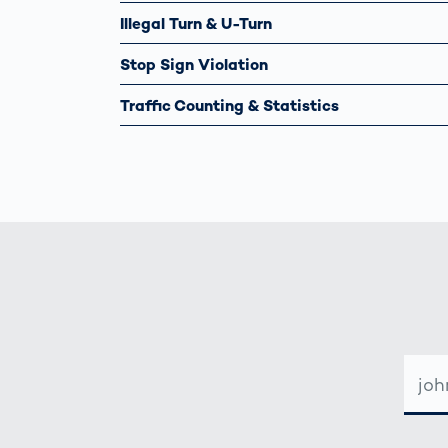
Illegal Turn & U-Turn
Stop Sign Violation
Traffic Counting & Statistics
DIREC
DE
CORR
ELEC