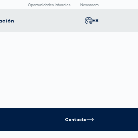
Oportunidades laborales
Newsroom
ación
ES
Global
english
nología
Logística
Sala de redacción
Germany
deutsch
ica
inteligente
Centro
multimedia
positivos
Logística en el
Middle East
عربى
s
icos
Comercio
Press Releases
Electrónico bajo
aquetado
Presión
macéutico
Austria
deutsch
Korea
한국어
Contacto
Japan
日本