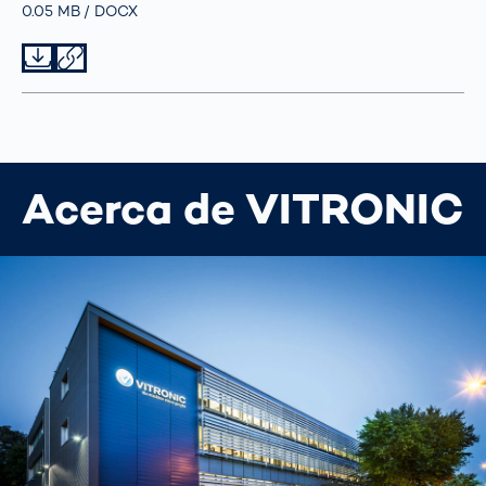
Größe
0.05 MB
Typ
DOCX
Datei herunterladen
Datei teilen
Acerca de VITRONIC