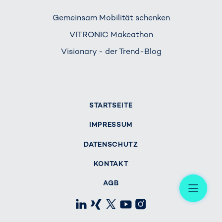
Gemeinsam Mobilität schenken
VITRONIC Makeathon
Visionary - der Trend-Blog
STARTSEITE
IMPRESSUM
DATENSCHUTZ
KONTAKT
Me
AGB
LinkedIn
Xing
X
Youtube
Instagram