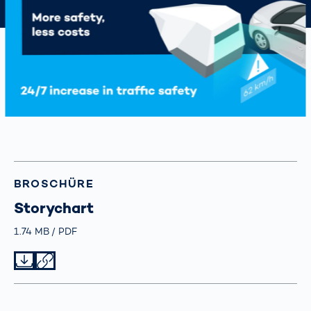
BROSCHÜRE
Storychart
Größe
1.74 MB
Typ
PDF
Datei herunterladen
Datei teilen