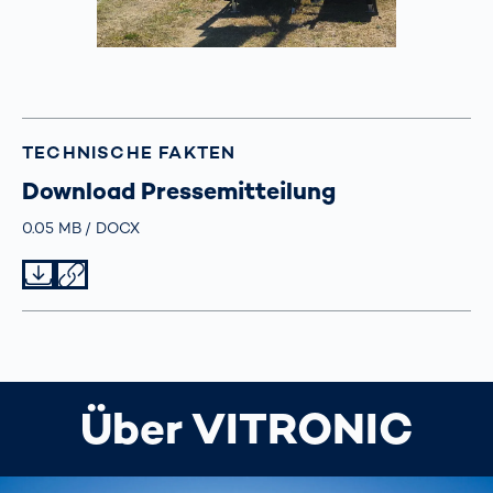
TECHNISCHE FAKTEN
Download Pressemitteilung
Größe
0.05 MB
Typ
DOCX
Datei herunterladen
Datei teilen
Über VITRONIC