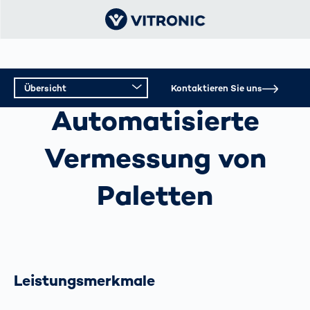
Übersicht
Kontaktieren Sie uns
AUTOMATISIERTE VERMESSUNG VON PALETTEN
Automatisierte
Übersicht
Vermessung von
Technische Daten
Paletten
Leistungsmerkmale