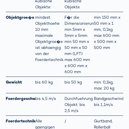
kubische
kubische
Objekte
Objekte
Objektgroe�e
mindest
F�r die
min 150 mm x
Objekthoehe
Dimensionierung:
50 mm x 1
10 mm
min 5mm x
mm, 0,1kg
maximale
5mm x 5mm
max 600 mm
Objektgroe�e
min 50 mm x
x 500 mm x
ist abhaengig
50 mm x 50
500 mm
von der
mm (LFT)
Foerdertechnik
max 600 mm
x 600 mm x
600 mm
Gewicht
bis 60 kg
bis 50 kg
min: 0,1kg,
max: 20 kg
Foerdergeschwindigkeit
bis 4,5 m/s
Durchfuehrung
Bandgeschwindigk
Objekt: bis
bis 1,1m/s
2,5 m/s
Foerdertechnik
Alle
/
Gurtband,
gaengigen
Rollerball