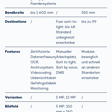
Foerdersysteme
Bandbreite
bis 1.600 mm
/
550 mm
Destinations
/
Fuer sort-to-
bis zu 99
light: bis 48
Standard
unbegrenzt
erweiterbar
Features
Zertifizierte
Manueller
Modular,
Datenerfassung,
Arbeitsplatz,
beweglich
OCR,
Sort to light,
und schnell
Archivsystem,
Sort by voice,
an anderen
Videocoding,
DWS
Standorten
Uebersichtskamera,
einsetzbar
Gefahrgutlabelerkennung,
Monitoring
Varianten
/
5 MP, 12 MP
/
Bildfeld
/
5 MP: 310
/
mm x 260