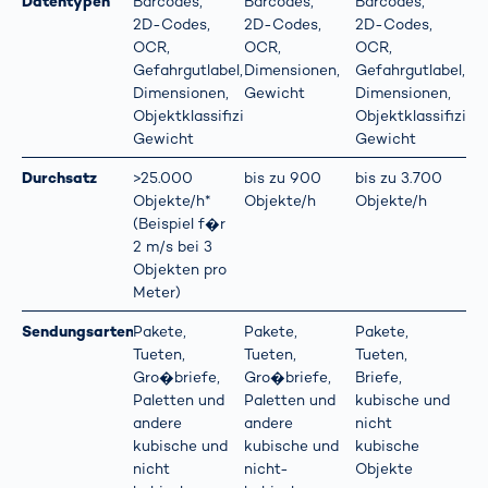
Datentypen
Barcodes,
Barcodes,
Barcodes,
2D-Codes,
2D-Codes,
2D-Codes,
OCR,
OCR,
OCR,
Gefahrgutlabel,
Dimensionen,
Gefahrgutlabel,
Dimensionen,
Gewicht
Dimensionen,
Objektklassifizierung,
Objektklassifizier
Gewicht
Gewicht
Durchsatz
>25.000
bis zu 900
bis zu 3.700
Objekte/h*
Objekte/h
Objekte/h
(Beispiel f�r
2 m/s bei 3
Objekten pro
Meter)
Sendungsarten
Pakete,
Pakete,
Pakete,
Tueten,
Tueten,
Tueten,
Gro�briefe,
Gro�briefe,
Briefe,
Paletten und
Paletten und
kubische und
andere
andere
nicht
kubische und
kubische und
kubische
nicht
nicht-
Objekte