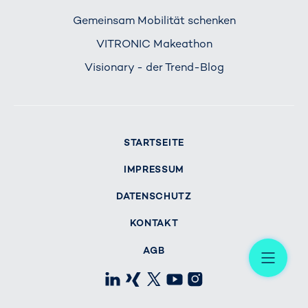
Gemeinsam Mobilität schenken
VITRONIC Makeathon
Visionary - der Trend-Blog
STARTSEITE
IMPRESSUM
DATENSCHUTZ
KONTAKT
Me
AGB
LinkedIn
Xing
X
Youtube
Instagram