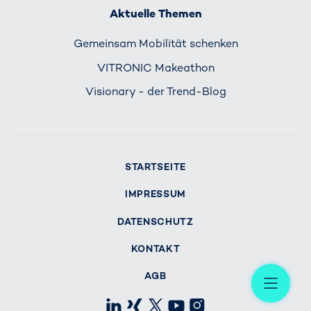
Aktuelle Themen
Gemeinsam Mobilität schenken
VITRONIC Makeathon
Visionary - der Trend-Blog
STARTSEITE
IMPRESSUM
DATENSCHUTZ
KONTAKT
Me
AGB
LinkedIn
Xing
X
Youtube
Instagram