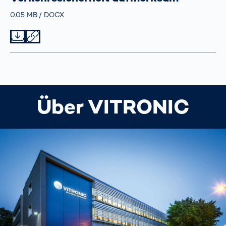
Größe
0.05 MB
Typ
DOCX
Datei herunterladen
Datei teilen
Über VITRONIC