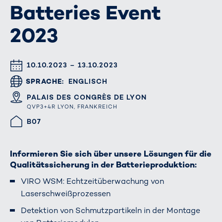
Batteries Event
2023
DATUM & UHRZEIT
10.10.2023 – 13.10.2023
SPRACHE
ENGLISCH
ORT
PALAIS DES CONGRÈS DE LYON
QVP3+4R LYON, FRANKREICH
HALLE/STAND
B07
Informieren Sie sich über unsere Lösungen für die
Qualitätssicherung in der Batterieproduktion:
VIRO WSM: Echtzeitüberwachung von
Laserschweißprozessen
Detektion von Schmutzpartikeln in der Montage