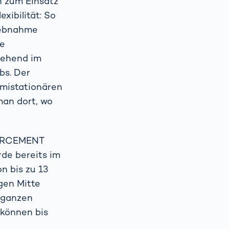
n zum Einsatz
xibilität: So
riebnahme
re
hgehend im
bs. Der
emistationären
man dort, wo
NFORCEMENT
de bereits im
n bis zu 13
gen Mitte
m ganzen
können bis