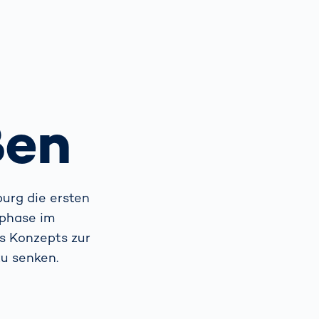
Spain
español
France
français
ßen
China
中文
Poland
polski
urg die ersten
tphase im
s Konzepts zur
zu senken.