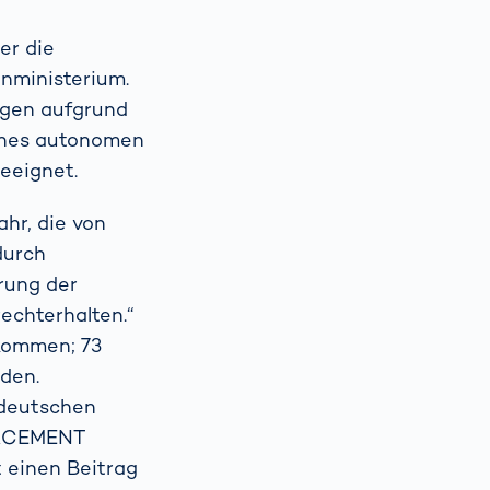
er die
enministerium.
agen aufgrund
ines autonomen
eeignet.
hr, die von
durch
rung der
rechterhalten.“
ekommen; 73
den.
 deutschen
FORCEMENT
 einen Beitrag