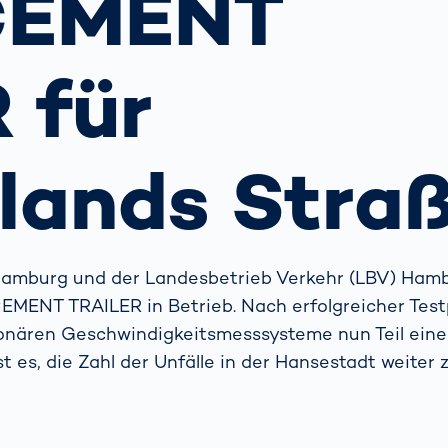
CEMENT
ich
bringen Return
nbringt
on Invest im Hub
OCR-
Gatesysteme
 für
lands Stra
Hamburg und der Landesbetrieb Verkehr (LBV) Hamb
MENT TRAILER in Betrieb. Nach erfolgreicher Tes
ionären Geschwindigkeitsmesssysteme nun Teil eine
 es, die Zahl der Unfälle in der Hansestadt weiter 