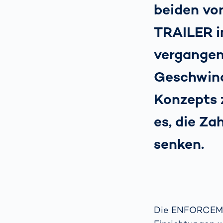
beiden v
TRAILER i
vergangen
Geschwind
Konzepts 
es, die Za
senken.
Die ENFORCEMEN