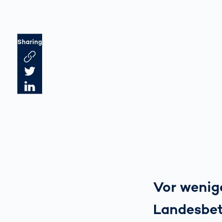
Sharing
Link des Artikels kopieren
Artikel auf Twitter teilen
Artikel auf LinkedIn teilen
Vor wenig
Landesbet