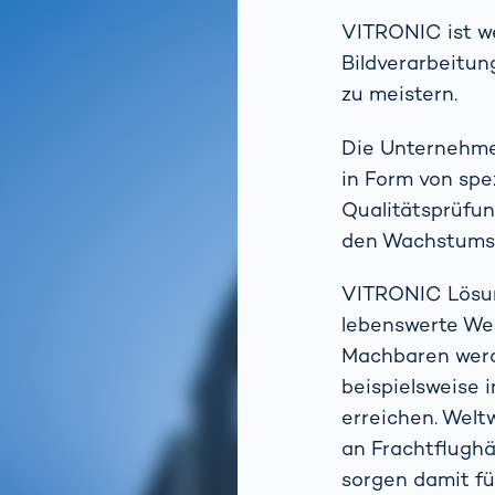
VITRONIC ist we
Bildverarbeitun
zu meistern.
Die Unternehme
in Form von spe
Qualitätsprüfun
den Wachstumsb
VITRONIC Lösung
lebenswerte Wel
Machbaren werde
beispielsweise
erreichen. Wel
an Frachtflughä
sorgen damit f