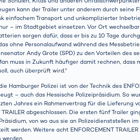
ie Schulen, Kitas und anderen Unfallschwerpunkte
gen kann der Trailer unter anderem durch seine Fle
ank einfachem Transport und unkomplizierter Inbet
t nur – im Stadtgebiet einsetzen. Vor Ort wechselba
tterien sorgen dafür, dass er bis zu 10 Tage durc
 das ohne Personalaufwand während des Messbetrie
nsenator Andy Grote (SPD) zu den Vorteilen des s
an muss in Zukunft häufiger damit rechnen, dass 
ll, auch überprüft wird."
 die Hamburger Polizei ist von der Technik des E
ugt – auch das Hessische Polizeipräsidium. So wur
ten Jahres ein Rahmenvertrag für die Lieferung vo
AILER abgeschlossen. Die ersten fünf Trailer gin
Präsidium, von wo aus sie an Polizeidienststellen i
teilt werden. Weitere acht ENFORCEMENT TRAILER 
 werden.