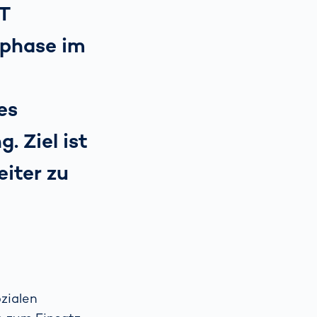
T
tphase im
n
es
 Ziel ist
eiter zu
zialen