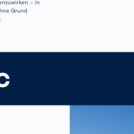
enzuwirken – in
ohne Grund
.
C