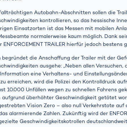
fallträchtigen Autobahn-Abschnitten sollen die Trail
hwindigkeiten kontrollieren, so das hessische Inn
rigen Einsatzorten ist das Messen mit mobilen Anl
 Messbeamte normalerweise kaum möglich. Dank se
der ENFORCEMENT TRAILER hierfür jedoch bestens g
 begründet die Anschaffung der Trailer mit der Gefa
chwindigkeiten ausgehe: „Neben allen Versuchen, 
Information eine Verhaltens- und Einstellungsände
u erreichen, wird die Polizei den Kontrolldruck auf
fast 10.000 Unfällen wegen zu schnellen Fahrens g
 aufgrund überhöhter Geschwindigkeit getötet wor
gestrebten Vision Zero – also null Verkehrstote auf
 das alarmierende Zahlen. Zukünftig wird der EN
ezielte Geschwindigkeitskotrollen deutschlandweit