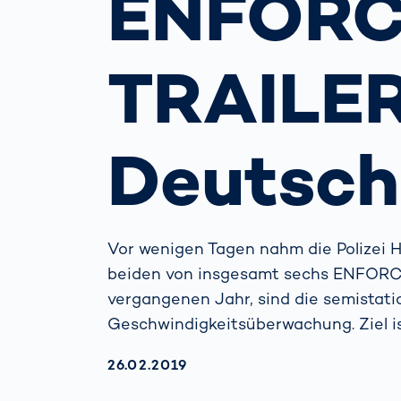
ENFOR
wirkl
vora
Menschliche
Körper­
TRAILER
vermessung
Deutsch
Vor wenigen Tagen nahm die Polizei 
beiden von insgesamt sechs ENFORCE
vergangenen Jahr, sind die semistat
Geschwindigkeitsüberwachung. Ziel ist
AKTUALISIERT AM:
26.02.2019