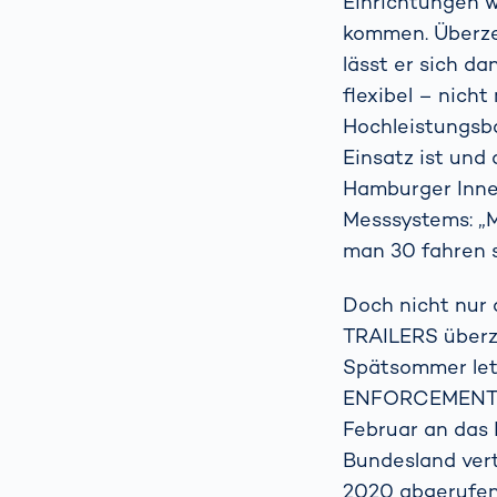
Einrichtungen w
kommen. Überzeu
lässt er sich d
flexibel – nich
Hochleistungsba
Einsatz ist und
Hamburger Inne
Messsystems: „M
man 30 fahren so
Doch nicht nur
TRAILERS überze
Spätsommer letz
ENFORCEMENT TR
Februar an das 
Bundesland ver
2020 abgerufen