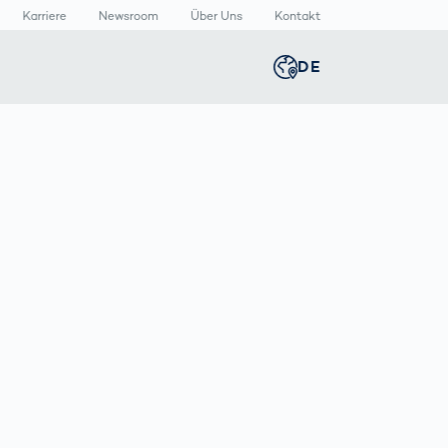
Karriere
Newsroom
Über Uns
Kontakt
DE
Global
english
n
n
lthcare
Smart Body
Newsroom
Germany
deutsch
Measurement
izinische
Media Center
äte
Körperscanner
Presse­
Middle East
عربى
Vergleich
rmazeutische
mitteilungen
packungen
T
Austria
deutsch
Korea
한국어
Japan
日本