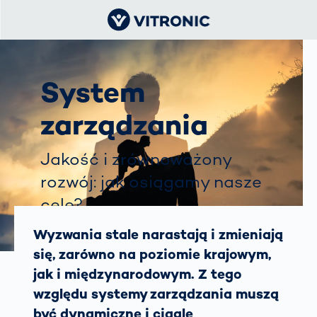
System
zarządzania
Jakość i zrównoważony
rozwój: jak osiągamy nasze
cele?
Wyzwania stale narastają i zmieniają
się, zarówno na poziomie krajowym,
jak i międzynarodowym. Z tego
względu systemy zarządzania muszą
być dynamiczne i ciągle