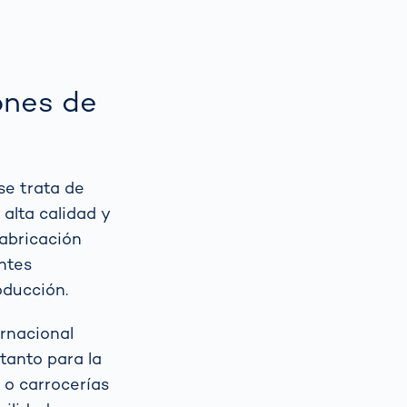
Spain
español
ones de
France
français
China
中文
se trata de
alta calidad y
Poland
polski
abricación
ntes
oducción.
ernacional
 tanto para la
o carrocerías