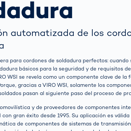
dadura
ejor opción
transmisión
para los koalas:
sensores ópticos
 tu
“Amor por el
grama?
Bosque” -
también en
 funciona la
ral
Transporte de
Australia
ión
mercancías
ón automatizada de los cord
matizada de
Hagamos algo
gilancia del
Sistemas de
a
bueno juntos
co: Guía
no
puertas OCR
No lo dudé y me
 autoridades
puse manos a la
ráfico
era para cordones de soldadura perfectos: cuando 
obra
dadura básicos para la seguridad y de requisitos de 
Más temas
RO WSI se revela como un componente clave de la f
Detectadas:
Porque, gracias a VIRO WSI, solamente los compone
Nuestras
oldados pasan al siguiente paso del proceso de pr
referentes en
tecnología
tomovilística y de proveedores de componentes int
 con gran éxito desde 1995. Su aplicación es válida
mática de componentes de sistemas de transmisión 