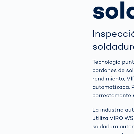
sol
la m
para
pro
Cómo
Escáner corpo
gest
3d
Inspecci
auto
la vi
Medición del
soldadur
tráfi
cuerpo huma
para
de t
Tecnología punt
cordones de sol
rendimiento, VI
automatizada. 
correctamente s
La industria au
utiliza VIRO WSI
soldadura auto