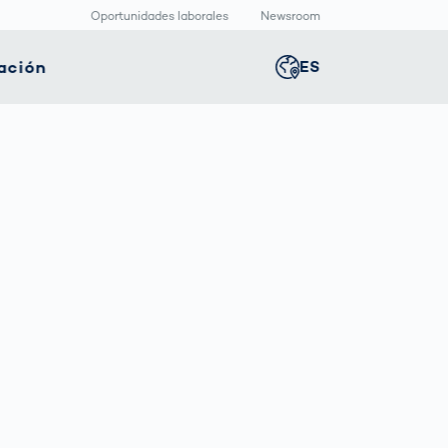
Oportunidades laborales
Newsroom
ación
ES
Global
english
nología
Logística
Sala de redacción
Germany
deutsch
ica
inteligente
Centro
multimedia
positivos
Logística en el
Middle East
عربى
s
icos
Comercio
Press Releases
Electrónico bajo
aquetado
Presión
macéutico
Austria
deutsch
Korea
한국어
Japan
日本