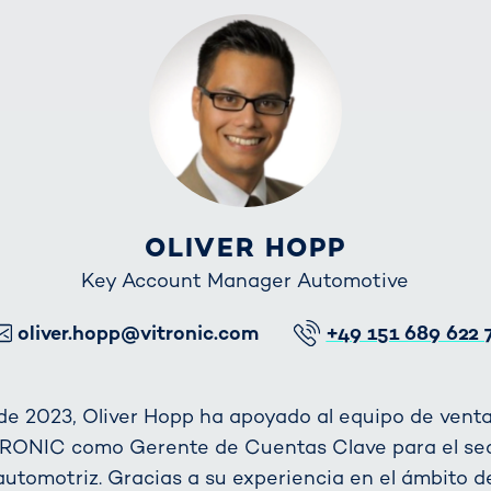
OLIVER HOPP
Key Account Manager Automotive
E-Mail
Telefon
oliver.hopp@vitronic.com
+49 151 689 622 
e 2023, Oliver Hopp ha apoyado al equipo de vent
RONIC como Gerente de Cuentas Clave para el se
automotriz. Gracias a su experiencia en el ámbito d