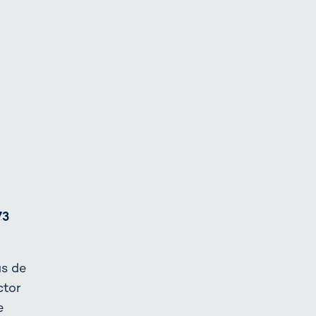
73
as de
ctor
e