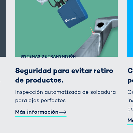
SISTEMAS DE TRANSMISIÓN
Seguridad para evitar retiro
C
.
de productos.
p
Inspección automatizada de soldadura
Ca
para ejes perfectos
in
po
Más información
M