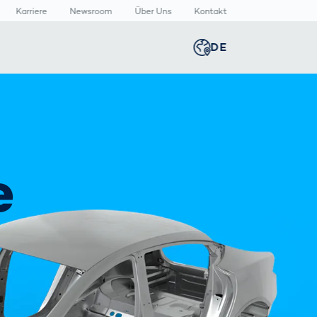
Karriere
Newsroom
Über Uns
Kontakt
DE
Global
english
n
n
lthcare
Smart Body
Newsroom
Germany
deutsch
Measurement
izinische
Media Center
äte
Körperscanner
e
Presse­
Middle East
عربى
Vergleich
rmazeutische
mitteilungen
packungen
T
Austria
deutsch
Korea
한국어
Japan
日本