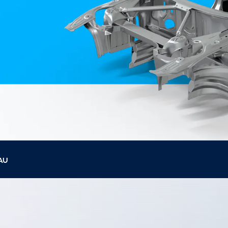
ich
bringen Return
nbringt
on Invest im Hub
OCR-
Gatesysteme
U