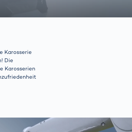
e Karosserie
n! Die
te Karosserien
nzufriedenheit