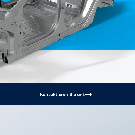
Spain
español
France
français
China
中文
Poland
polski
Kontaktieren Sie uns