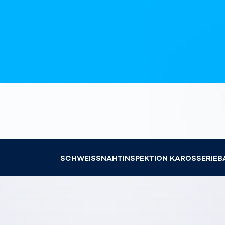
wirkl
vora
Menschliche
Körper­
vermessung
SCHWEISSNAHT­INSPEKTION KAROSSERIE­BA