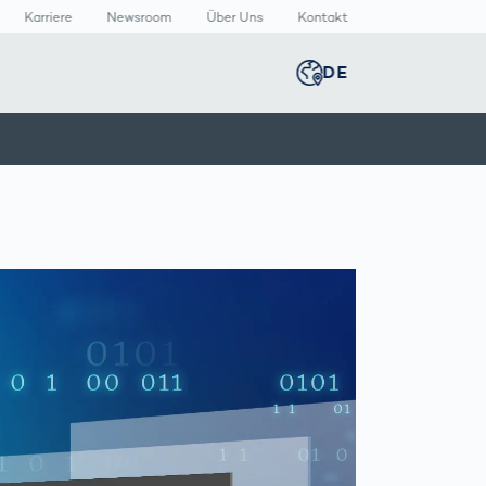
Karriere
Newsroom
Über Uns
Kontakt
DE
Global
english
n
n
lthcare
Smart Body
Newsroom
Germany
deutsch
Measurement
izinische
Media Center
äte
Körperscanner
Presse­
Middle East
عربى
Vergleich
rmazeutische
mitteilungen
packungen
T
Austria
deutsch
Korea
한국어
Japan
日本