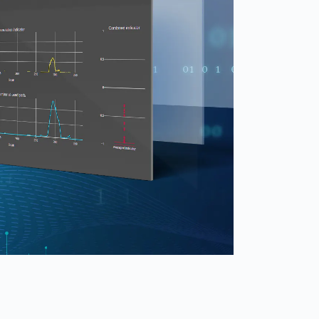
Spain
español
France
français
China
中文
Poland
polski