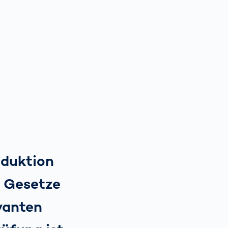
oduktion
n Gesetze
evanten