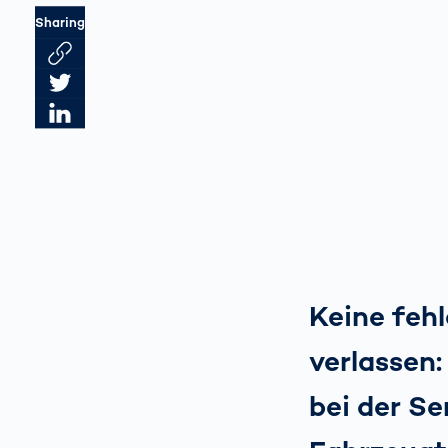
Sharing
Link des Artikels kopieren
Artikel auf Twitter teilen
Artikel auf LinkedIn teilen
Keine feh
verlassen:
bei der Se