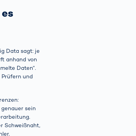
 es
g Data sagt: je
oft anhand von
mmelte Daten“.
 Prüfern und
renzen:
 genauer sein
erarbeitung.
er Schweißnaht,
ler.