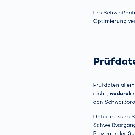
Pro Schweißnaht
Optimierung ve
Prüfdat
Prüfdaten allein
nicht,
wodurch
d
den Schweißproz
Dafür müssen Si
Schweißvorgangs
Prozent aller S