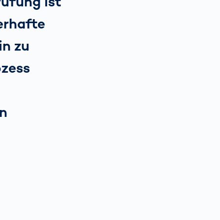
rüfung ist
lerhafte
in zu
ozess
en