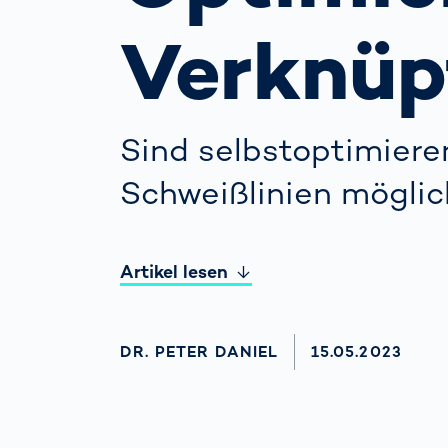
wirkl
vora
Verknüp
Menschliche
Körper­
vermessung
Sind selbstoptimier
Schweißlinien möglic
Artikel lesen
AUTHOR
DR. PETER DANIEL
AKTUALISIERT 
15.05.2023