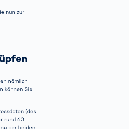
ie nun zur
nüpfen
aten nämlich
en können Sie
zessdaten (des
ür rund 60
ung der beiden